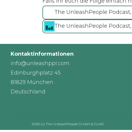
Falls ihr euch die Folge einfach n
The UnleashPeople Podcast,
The UnleashPeople Podcast,
Kontaktinformationen
info@unleashppl.com
Edinburghplatz 45
81829 München
Deutschland
2026 (c) The UnleashPeople GmbH & Co KG