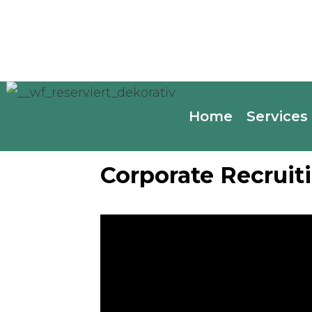
Staffel 1
Home
Services
The UnleashP
Corporate Recruit